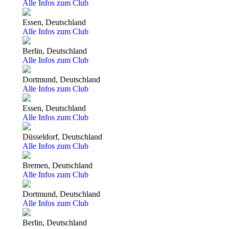
Alle Infos zum Club
Essen, Deutschland
Alle Infos zum Club
Berlin, Deutschland
Alle Infos zum Club
Dortmund, Deutschland
Alle Infos zum Club
Essen, Deutschland
Alle Infos zum Club
Düsseldorf, Deutschland
Alle Infos zum Club
Bremen, Deutschland
Alle Infos zum Club
Dortmund, Deutschland
Alle Infos zum Club
Berlin, Deutschland