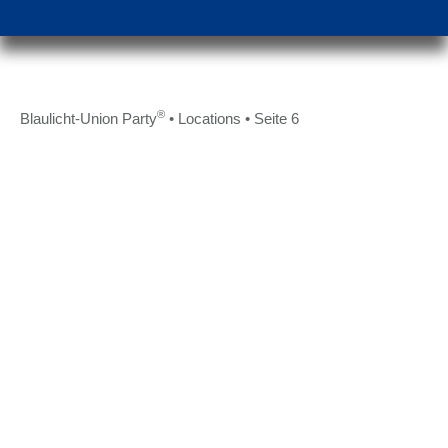
®
Blaulicht-Union Party
•
Locations
•
Seite 6
NACHTRESIDENZ
LUCY
PULS
NFF Club